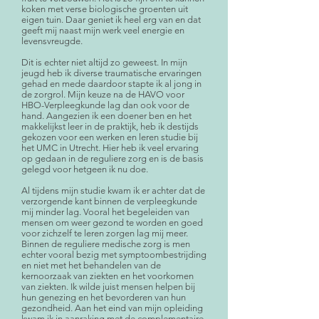
koken met verse biologische groenten uit
eigen tuin. Daar geniet ik heel erg van en dat
geeft mij naast mijn werk veel energie en
levensvreugde.
Dit is echter niet altijd zo geweest. In mijn
jeugd heb ik diverse traumatische ervaringen
gehad en mede daardoor stapte ik al jong in
de zorgrol. Mijn keuze na de HAVO voor
HBO-Verpleegkunde lag dan ook voor de
hand. Aangezien ik een doener ben en het
makkelijkst leer in de praktijk, heb ik destijds
gekozen voor een werken en leren studie bij
het UMC in Utrecht. Hier heb ik veel ervaring
op gedaan in de reguliere zorg en is de basis
gelegd voor hetgeen ik nu doe.
Al tijdens mijn studie kwam ik er achter dat de
verzorgende kant binnen de verpleegkunde
mij minder lag. Vooral het begeleiden van
mensen om weer gezond te worden en goed
voor zichzelf te leren zorgen lag mij meer.
Binnen de reguliere medische zorg is men
echter vooral bezig met symptoombestrijding
en niet met het behandelen van de
kernoorzaak van ziekten en het voorkomen
van ziekten. Ik wilde juist mensen helpen bij
hun genezing en het bevorderen van hun
gezondheid. Aan het eind van mijn opleiding
kwam ik in aanraking met de complementaire