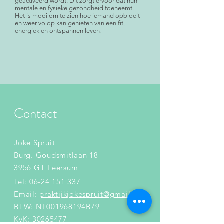
geactiveerd wordt. Dit zorgt ervoor dat hun
mentale en fysieke gezondheid toeneemt.
Het is mooi om te zien hoe iemand opbloeit
en weer volop kan genieten van een fit,
energiek en ontspannen leven!
Contact
Joke Spruit
Burg. Goudsmitlaan 18
3956 GT Leersum
Tel:
06-24 151 337
Email:
praktijkjokespruit@gmail.com
BTW: NL001968194B79
KvK: 30265477