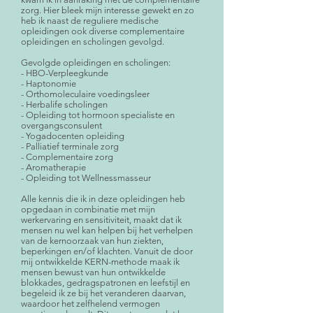
zorg. Hier bleek mijn interesse gewekt en zo
heb ik naast de reguliere medische
opleidingen ook diverse complementaire
opleidingen en scholingen gevolgd.
Gevolgde opleidingen en scholingen:
- HBO-Verpleegkunde
- Haptonomie
- Orthomoleculaire voedingsleer
- Herbalife scholingen
- Opleiding tot hormoon specialiste en
overgangsconsulent
- Yogadocenten opleiding
- Palliatief terminale zorg
- Complementaire zorg
- Aromatherapie
- Opleiding tot Wellnessmasseur
Alle kennis die ik in deze opleidingen heb
opgedaan in combinatie met mijn
werkervaring en sensitiviteit, maakt dat ik
mensen nu wel kan helpen bij het verhelpen
van de kernoorzaak van hun ziekten,
beperkingen en/of klachten. Vanuit de door
mij ontwikkelde KERN-methode maak ik
mensen bewust van hun ontwikkelde
blokkades, gedragspatronen en leefstijl en
begeleid ik ze bij het veranderen daarvan,
waardoor het zelfhelend vermogen